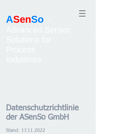
A
Sen
So
-
Advanced Sensor
Solutions for
Process
Industries
Datenschutzrichtlinie
der ASenSo GmbH
Stand:
17.11.2022