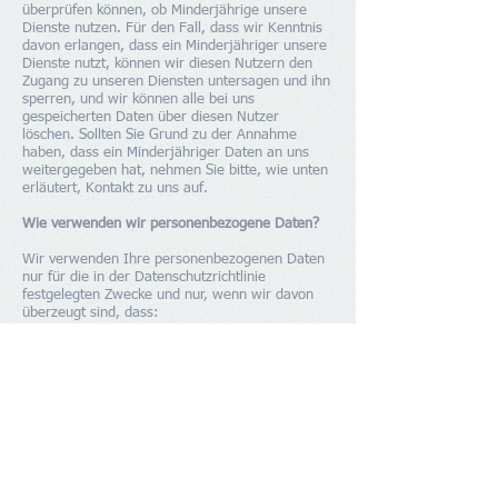
überprüfen können, ob Minderjährige unsere
Dienste nutzen. Für den Fall, dass wir Kenntnis
davon erlangen, dass ein Minderjähriger unsere
Dienste nutzt, können wir diesen Nutzern den
Zugang zu unseren Diensten untersagen und ihn
sperren, und wir können alle bei uns
gespeicherten Daten über diesen Nutzer
löschen. Sollten Sie Grund zu der Annahme
haben, dass ein Minderjähriger Daten an uns
weitergegeben hat, nehmen Sie bitte, wie unten
erläutert, Kontakt zu uns auf.
Wie verwenden wir personenbezogene Daten?
Wir verwenden Ihre personenbezogenen Daten
nur für die in der Datenschutzrichtlinie
festgelegten Zwecke und nur, wenn wir davon
überzeugt sind, dass:
die Verwendung Ihrer personenbezogenen
Daten erforderlich ist, um einen Vertrag zu
erfüllen oder zu schließen (z. B. um Ihnen die
Dienste selbst oder Kundenbetreuung bzw.
technischen Support bereitzustellen);
die Verwendung Ihrer personenbezogenen
Daten notwendig ist, um entsprechenden
rechtlichen oder behördlichen Verpflichtungen
nachzukommen, oder
die Verwendung Ihrer personenbezogenen