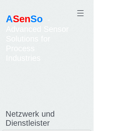
A
Sen
So
-
Advanced Sensor
Solutions for
Process
Industries
Netzwerk und
Dienstleister