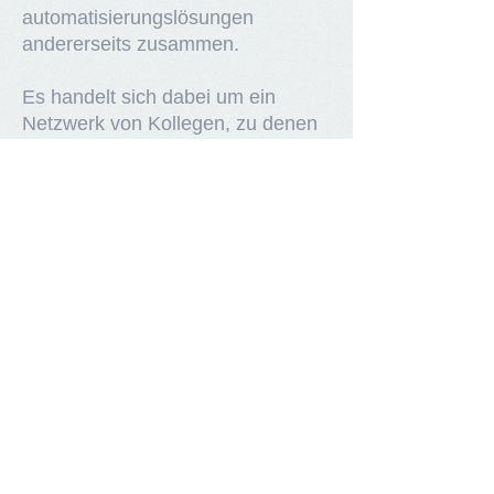
automatisierungslösungen
andererseits zusammen.
Es handelt sich dabei um ein
Netzwerk von Kollegen, zu denen
wir im Laufe unseres 25jährigen
Berufslebens sowohl in fachlicher
als auch in menschlicher Hinsicht
Vertrauen gewinnen konnten.
Kontakt
ASenSo GmbH
Am Birkengraben 12
50259 Pulheim