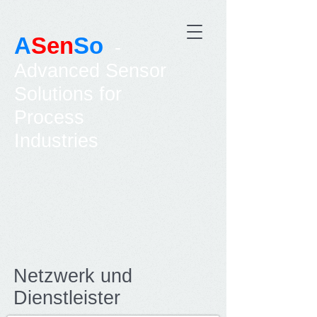
A
Sen
So
-
Advanced Sensor
Solutions for
Process
Industries
Netzwerk und
Dienstleister