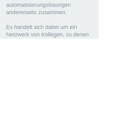
automatisierungslösungen
andererseits zusammen.
Es handelt sich dabei um ein
Netzwerk von Kollegen, zu denen
wir im Laufe unseres 25jährigen
Berufslebens sowohl in fachlicher
als auch in menschlicher Hinsicht
Vertrauen gewinnen konnten.
Kontakt
ASenSo GmbH
Am Birkengraben 12
50259 Pulheim