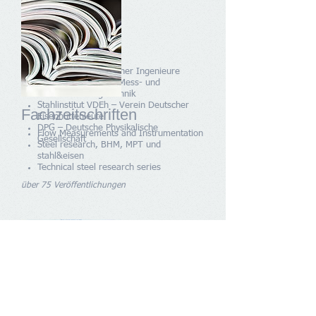
Fachverbände
VDI – Verein Deutscher Ingenieure
GMA – Gesellschaft Mess- und
Automatisierungstechnik
Stahlinstitut VDEh – Verein Deutscher
Fachzeitschriften
Eisenhüttenleute
DPG – Deutsche Physikalische
Flow Measurements and Instrumentation
Gesellschaft
Steel research, BHM, MPT und
stahl&eisen
Technical steel research series
über 75 Veröffentlichungen