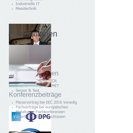
Industrielle IT
Messtechnik
Publikationen
Fachkonferenzen
EEC, EOSC, ECCC, EECR
Metec, ESTAD, SCANMET
Sensor & Test
Konferenzbeiträge
Plenarvortrag bei EEC 2016 Venedig
Fachvorträge bei europäischen
Metallurgie-Fachkonferenzen
Mitarbeit in Fachausschüssen