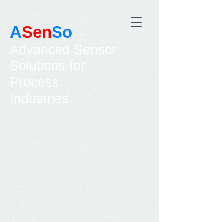
A
Sen
So
-
Advanced Sensor
Solutions for
Process
Industries